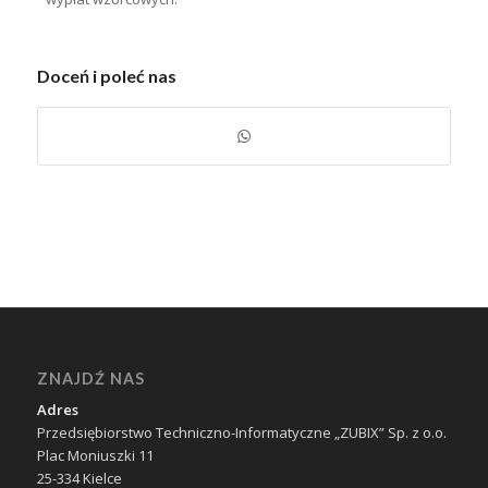
Doceń i poleć nas
ZNAJDŹ NAS
Adres
Przedsiębiorstwo Techniczno-Informatyczne „ZUBIX” Sp. z o.o.
Plac Moniuszki 11
25-334 Kielce