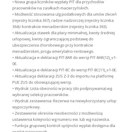
• Nowa grupa liczników wypłaty PIT dla przychodów
pracowników na zasiłkach macierzyńskich.
• Możliwość stosowania ulg podatkowych dla umów zleceń
(rejestry licznika 367), radzie nadzorczej (rejestry licznika
364) i kontrakcie menadżerskim (rejestry licznika 363).
• Aktualizacja stawek dla płacy minimalnej, kwoty średniej
urlopowej, kwoty ograniczającej podstawę do
ubezpieczenia chorobowego przy kontrakcie
menadżerskim, progu emerytalno-rentowego.
• Aktualizacja e-deklaracji PIT-8AR do wersji PIT-8AR(12)_v1-
0E.
• Aktualizacja e-deklaracji PIT-8C do wersji PIT-8C(11)_v1-0E.
• Aktualizacja deklaracji ZUS Z-3 do importu na platformę
PUE ZUS do obowiązującej wersji.
• Wydruk: Lista obecności w pracy (do podpisywania) wg
wybranej selekcji pracowników.
• Wydruk zestawienia: Rezerwa na niewykorzystany urlop
wypoczynkowy.
• Zestawienie okresów nieobecności z możliwością
ustawienia kolejności wg numeru ew. lub wg nazwiska.
• Funkcja grupowej kontroli spójności wypłat dostępna dla
wypłat wzorcowych.