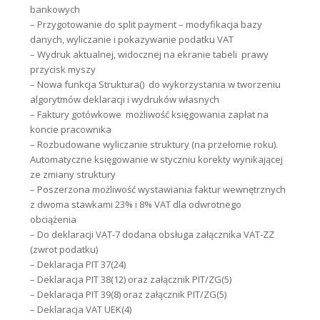
bankowych
– Przygotowanie do split payment – modyfikacja bazy
danych, wyliczanie i pokazywanie podatku VAT
– Wydruk aktualnej, widocznej na ekranie tabeli  prawy
przycisk myszy
– Nowa funkcja Struktura()  do wykorzystania w tworzeniu
algorytmów deklaracji i wydruków własnych
– Faktury gotówkowe  możliwość księgowania zapłat na
koncie pracownika
– Rozbudowane wyliczanie struktury (na przełomie roku).
Automatyczne księgowanie w styczniu korekty wynikającej
ze zmiany struktury
– Poszerzona możliwość wystawiania faktur wewnętrznych
z dwoma stawkami 23% i 8% VAT dla odwrotnego
obciążenia
– Do deklaracji VAT-7 dodana obsługa załącznika VAT-ZZ
(zwrot podatku)
– Deklaracja PIT 37(24)
– Deklaracja PIT 38(12) oraz załącznik PIT/ZG(5)
– Deklaracja PIT 39(8) oraz załącznik PIT/ZG(5)
– Deklaracja VAT UEK(4)