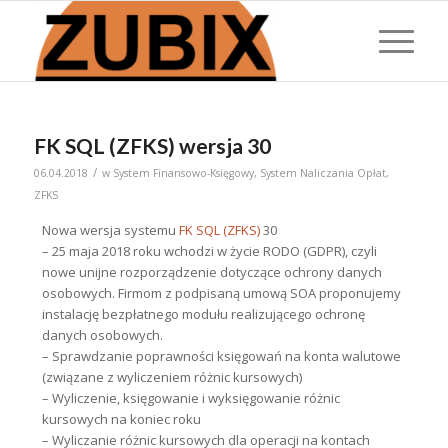
FK SQL (ZFKS) wersja 30
/
06.04.2018
w
System Finansowo-Księgowy
,
System Naliczania Opłat
,
ZFKS
Nowa wersja systemu
FK SQL (ZFKS)
30
– 25 maja 2018 roku wchodzi w życie RODO (GDPR), czyli
nowe unijne rozporządzenie dotyczące ochrony danych
osobowych. Firmom z podpisaną umową SOA proponujemy
instalację bezpłatnego modułu realizującego ochronę
danych osobowych.
– Sprawdzanie poprawności księgowań na konta walutowe
(związane z wyliczeniem różnic kursowych)
– Wyliczenie, księgowanie i wyksięgowanie różnic
kursowych na koniec roku
– Wyliczanie różnic kursowych dla operacji na kontach