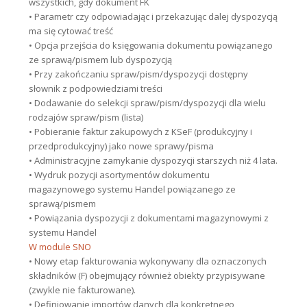
wszystkich, gdy dokument FK
• Parametr czy odpowiadając i przekazując dalej dyspozycją
ma się cytować treść
• Opcja przejścia do księgowania dokumentu powiązanego
ze sprawą/pismem lub dyspozycją
• Przy zakończaniu spraw/pism/dyspozycji dostępny
słownik z podpowiedziami treści
• Dodawanie do selekcji spraw/pism/dyspozycji dla wielu
rodzajów spraw/pism (lista)
• Pobieranie faktur zakupowych z KSeF (produkcyjny i
przedprodukcyjny) jako nowe sprawy/pisma
• Administracyjne zamykanie dyspozycji starszych niż 4 lata.
• Wydruk pozycji asortymentów dokumentu
magazynowego systemu Handel powiązanego ze
sprawą/pismem
• Powiązania dyspozycji z dokumentami magazynowymi z
systemu Handel
W module SNO
• Nowy etap fakturowania wykonywany dla oznaczonych
składników (F) obejmujący również obiekty przypisywane
(zwykle nie fakturowane).
• Definiowanie importów danych dla konkretnego