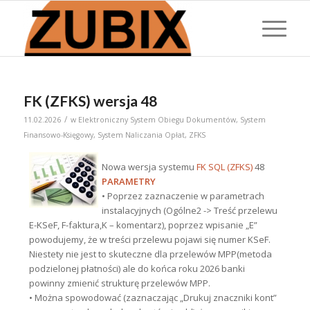
FK (ZFKS) wersja 48
/
11.02.2026
w
Elektroniczny System Obiegu Dokumentów
,
System
Finansowo-Księgowy
,
System Naliczania Opłat
,
ZFKS
Nowa wersja systemu
FK SQL (ZFKS)
48
PARAMETRY
• Poprzez zaznaczenie w parametrach
instalacyjnych (Ogólne2 -> Treść przelewu
E-KSeF, F-faktura,K – komentarz), poprzez wpisanie „E”
powodujemy, że w treści przelewu pojawi się numer KSeF.
Niestety nie jest to skuteczne dla przelewów MPP(metoda
podzielonej płatności) ale do końca roku 2026 banki
powinny zmienić strukturę przelewów MPP.
• Można spowodować (zaznaczając „Drukuj znaczniki kont”