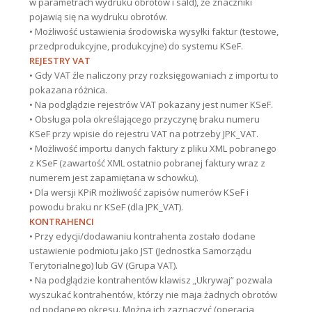
w parametrach wydruku obrotów i sald), że znaczniki
pojawią się na wydruku obrotów.
• Możliwość ustawienia środowiska wysyłki faktur (testowe,
przedprodukcyjne, produkcyjne) do systemu KSeF.
REJESTRY VAT
• Gdy VAT źle naliczony przy rozksięgowaniach z importu to
pokazana różnica.
• Na podglądzie rejestrów VAT pokazany jest numer KSeF.
• Obsługa pola określającego przyczynę braku numeru
KSeF przy wpisie do rejestru VAT na potrzeby JPK_VAT.
• Możliwość importu danych faktury z pliku XML pobranego
z KSeF (zawartość XML ostatnio pobranej faktury wraz z
numerem jest zapamiętana w schowku).
• Dla wersji KPiR możliwość zapisów numerów KSeF i
powodu braku nr KSeF (dla JPK_VAT).
KONTRAHENCI
• Przy edycji/dodawaniu kontrahenta zostało dodane
ustawienie podmiotu jako JST (Jednostka Samorządu
Terytorialnego) lub GV (Grupa VAT).
• Na podglądzie kontrahentów klawisz „Ukrywaj” pozwala
wyszukać kontrahentów, którzy nie maja żadnych obrotów
od podanego okresu. Można ich zaznaczyć (operacja