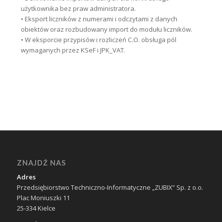
użytkownika bez praw administratora.
• Eksport liczników z numerami i odczytami z danych
obiektów oraz rozbudowany import do modułu liczników.
• W eksporcie przypisów i rozliczeń C.O. obsługa pól
wymaganych przez KSeF i JPK_VAT.
ZNAJDŹ NAS
Adres
Przedsiębiorstwo Techniczno-Informatyczne „ZUBIX” Sp. z o.o.
Plac Moniuszki 11
25-334 Kielce