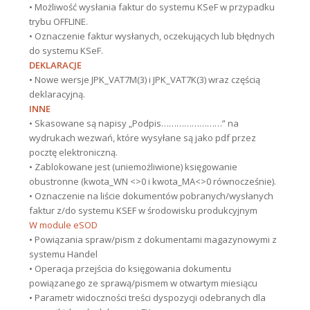
• Możliwość wysłania faktur do systemu KSeF w przypadku
trybu OFFLINE.
• Oznaczenie faktur wysłanych, oczekujących lub błędnych
do systemu KSeF.
DEKLARACJE
• Nowe wersje JPK_VAT7M(3) i JPK_VAT7K(3) wraz częścią
deklaracyjną.
INNE
• Skasowane są napisy „Podpis……………………” na
wydrukach wezwań, które wysyłane są jako pdf przez
pocztę elektroniczną.
• Zablokowane jest (uniemożliwione) księgowanie
obustronne (kwota_WN <>0 i kwota_MA<>0 równocześnie).
• Oznaczenie na liście dokumentów pobranych/wysłanych
faktur z/do systemu KSEF w środowisku produkcyjnym
W module eSOD
• Powiązania spraw/pism z dokumentami magazynowymi z
systemu Handel
• Operacja przejścia do księgowania dokumentu
powiązanego ze sprawą/pismem w otwartym miesiącu
• Parametr widoczności treści dyspozycji odebranych dla