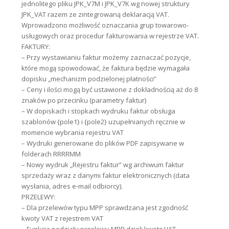
jednolitego pliku JPK_V7M i JPK_V7K wg nowej struktury
JPK_VAT razem ze zintegrowaną deklaracją VAT.
Wprowadzono możliwość oznaczania grup towarowo-
usługowych oraz procedur fakturowania w rejestrze VAT.
FAKTURY:
– Przy wystawianiu faktur możemy zaznaczać pozycje,
które mogą spowodować, że faktura będzie wymagała
dopisku „mechanizm podzielonej płatności”
– Ceny i ilości mogą być ustawione z dokładnością aż do 8
znaków po przecinku (parametry faktur)
– W dopiskach i stopkach wydruku faktur obsługa
szablonów {pole1} i {pole2} uzupełnianych ręcznie w
momencie wybrania rejestru VAT
– Wydruki generowane do plików PDF zapisywane w
folderach RRRRMM
– Nowy wydruk „Rejestru faktur” wg archiwum faktur
sprzedaży wraz z danymi faktur elektronicznych (data
wysłania, adres e-mail odbiorcy).
PRZELEWY:
– Dla przelewów typu MPP sprawdzana jest zgodność
kwoty VAT z rejestrem VAT