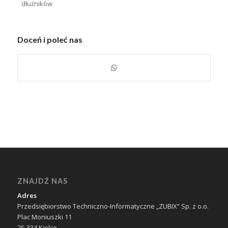
dłużników
Doceń i poleć nas
ZNAJDŹ NAS
Adres
Przedsiębiorstwo Techniczno-Informatyczne „ZUBIX” Sp. z o.o.
Plac Moniuszki 11
25-334 Kielce