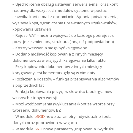
– Ujednolicenie obsługi ustawień serwera e-mail oraz kont
nadawcy dla wszystkich modułów systemu w postaci
słownika kont e-mail z opcjami min. żądania potwierdzenia,
wysłania kopii, ograniczenia uprawnionych użytkowników,
kopiowania ustawień
– Rejestr VAT – można wpisywać do każdego podrejestru
pozycje ze zmienioną strukturą (inną niż podpowiadana)
– Koszty wezwania mogą być księgowane
– Dodano możliwość kopiowania z innych miesięcy
dokumentów zawierających księgowanie kilku faktur
– Przy kopiowaniu dokumentów z innych miesięcy
korygowany jest komentarz gdy są w nim daty
– Rozliczenie Kosztów – funkcja przepisywania algorytmów
z poprzednich lat
– Funkcja kopiowania pozycji w słowniku tabulogramów
własnych z innych wersji
– Możliwość pomijania (wykluczania) kont ze wzorca przy
tworzeniu dokumentów BZ
– W module
eSOD
nowe parametry indywidualne i pola
danych oraz poprawiona nawigacja
– W module
SNO
nowe parametry grupowania i wydruku