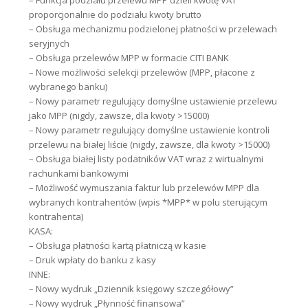
– Funkcja podziału przelewu MPP dzieli kwotę VAT
proporcjonalnie do podziału kwoty brutto
– Obsługa mechanizmu podzielonej płatności w przelewach
seryjnych
– Obsługa przelewów MPP w formacie CITI BANK
– Nowe możliwości selekcji przelewów (MPP, płacone z
wybranego banku)
– Nowy parametr regulujący domyślne ustawienie przelewu
jako MPP (nigdy, zawsze, dla kwoty >15000)
– Nowy parametr regulujący domyślne ustawienie kontroli
przelewu na białej liście (nigdy, zawsze, dla kwoty >15000)
– Obsługa białej listy podatników VAT wraz z wirtualnymi
rachunkami bankowymi
– Możliwość wymuszania faktur lub przelewów MPP dla
wybranych kontrahentów (wpis *MPP* w polu sterującym
kontrahenta)
KASA:
– Obsługa płatności kartą płatniczą w kasie
– Druk wpłaty do banku z kasy
INNE:
– Nowy wydruk „Dziennik księgowy szczegółowy”
– Nowy wydruk „Płynność finansowa”