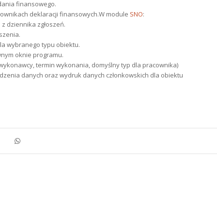
dania finansowego.
łownikach deklaracji finansowych.W module
SNO
:
z dziennika zgłoszeń.
szenia.
dla wybranego typu obiektu.
wnym oknie programu.
l wykonawcy, termin wykonania, domyślny typ dla pracownika)
dzenia danych oraz wydruk danych członkowskich dla obiektu