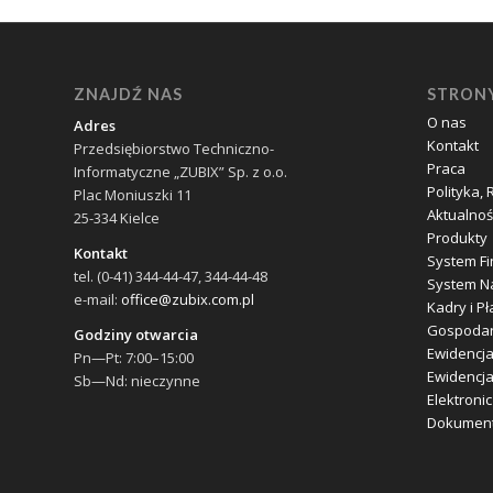
ZNAJDŹ NAS
STRON
O nas
Adres
Kontakt
Przedsiębiorstwo Techniczno-
Praca
Informatyczne „ZUBIX” Sp. z o.o.
Polityka,
Plac Moniuszki 11
Aktualnoś
25-334 Kielce
Produkty
Kontakt
System F
tel. (0-41) 344-44-47, 344-44-48
System Na
e-mail:
office@zubix.com.pl
Kadry i Pł
Gospoda
Godziny otwarcia
Ewidencja
Pn—Pt: 7:00–15:00
Ewidencja
Sb—Nd: nieczynne
Elektroni
Dokumen