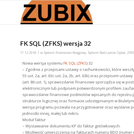
FK SQL (ZFKS) wersja 32
/
17.12.2018
w
System Finansowo-Księgowy
,
System Naliczania Opłat
,
ZFK
Nowa wersja systemu
FK SQL (ZFKS)
32
– Zgodnie z przepisami ustawy o rachunkowości, które weszły w ży
55 ust. 2a, art. 63c ust. 2a, 2b, art. 63k) oraz przepisem us
(art. 86 ust. 1), sprawozdanie finansowe sporządza się w pos
elektronicznym lub podpisem potwierdzonym profilem zauf
sprawozdanie finansowe podmiotów wpisanych do rejestru p
strukturze logicznej oraz formacie udostępnianym w Biuletyni
wersja programu pozwala na przygotowanie oraz wysłanie p
jednostki innej, małej lub mikro.
Moduł faktur
– Wystawianie dokumentu KP do faktur gotówkowych.
– Możliwość umieszczenia na fakturach numeru BDO (numer r