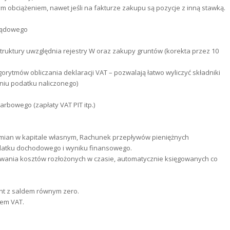
obciążeniem, nawet jeśli na fakturze zakupu są pozycje z inną stawką.
 sądowego
truktury uwzględnia rejestry W oraz zakupy gruntów (korekta przez 10
tmów obliczania deklaracji VAT – pozwalają łatwo wyliczyć składniki
zaniu podatku naliczonego)
rbowego (zapłaty VAT PIT itp.)
mian w kapitale własnym, Rachunek przepływów pieniężnych
podatku dochodowego i wyniku finansowego.
owania kosztów rozłożonych w czasie, automatycznie księgowanych co
nt z saldem równym zero.
rem VAT.