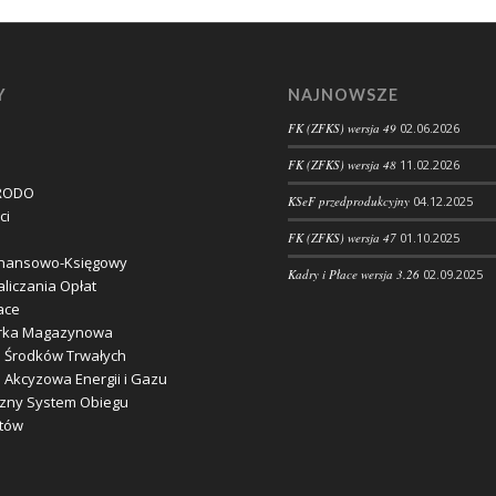
Y
NAJNOWSZE
FK (ZFKS) wersja 49
02.06.2026
FK (ZFKS) wersja 48
11.02.2026
 RODO
KSeF przedprodukcyjny
04.12.2025
ci
FK (ZFKS) wersja 47
01.10.2025
inansowo-Księgowy
Kadry i Płace wersja 3.26
02.09.2025
liczania Opłat
ace
rka Magazynowa
 Środków Trwałych
 Akcyzowa Energii i Gazu
czny System Obiegu
tów