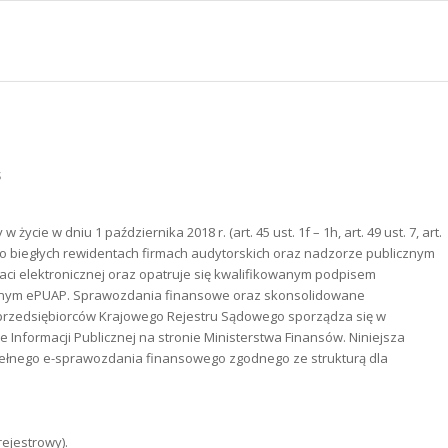
S
cie w dniu 1 października 2018 r. (art. 45 ust. 1f – 1h, art. 49 ust. 7, art.
tawy o biegłych rewidentach firmach audytorskich oraz nadzorze publicznym
taci elektronicznej oraz opatruje się kwalifikowanym podpisem
anym ePUAP. Sprawozdania finansowe oraz skonsolidowane
rzedsiębiorców Krajowego Rejestru Sądowego sporządza się w
e Informacji Publicznej na stronie Ministerstwa Finansów. Niniejsza
ełnego e-sprawozdania finansowego zgodnego ze strukturą dla
ejestrowy).