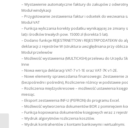
– Wystawienie automatyczne faktury do zakupów z odwrotnym 
Moduł windykacji
– Przygotowanie zestawienia faktur i odsetek do wezwania
Moduł VAT
– Funkcja wyliczania korekty podatku wynikającej ze zmiany s
lat) i środków trwałych pow. 15000 zł (korekta 5 lat).
– Dodano funkcje REJESTRNETTOW i REJESTRPODATEKW do algory
deklaracji z rejestrów W (struktura uwzględniana przy oblic
Moduł przelewów
– Możliwość wystawienia (MULTICASH) przelewu do Urzędu Ska
Inne
– Nowa wersja deklaracji VAT-7 v1-1E oraz VAT-7K v1-2E.
– Nowe elementy sprawozdania finansowego: Zestawienie z
(bezpośredni i pośredni), Rozliczenie różnicy w podstawie 
– Rozliczenia międzyokresowe – możliwość ustawienia księg
miesiąc.
– Eksport zestawienia INF-U (PEFRON) do programu Excel.
– Możliwość wytworzenia dokumentów BOR z pominięciem ko
– Funkcja kopiowania dokumentów księgowych wraz z rejest
– Wydruk algorytmów rozliczenia kosztów.
– Wydruk kontrahentów z kontami bankowymi i wirtualnymi.