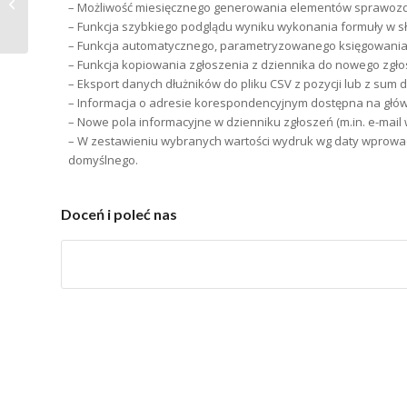
KADRY i PŁACE wersja 3.11
– Możliwość miesięcznego generowania elementów sprawoz
– Funkcja szybkiego podglądu wyniku wykonania formuły w s
– Funkcja automatycznego, parametryzowanego księgowania 
– Funkcja kopiowania zgłoszenia z dziennika do nowego zgło
– Eksport danych dłużników do pliku CSV z pozycji lub z sum 
– Informacja o adresie korespondencyjnym dostępna na głó
– Nowe pola informacyjne w dzienniku zgłoszeń (m.in. e-mai
– W zestawieniu wybranych wartości wydruk wg daty wprowa
domyślnego.
Doceń i poleć nas